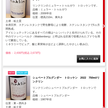
リンクリンのミュラー＝トゥルガウ トロッケンです。
品種：ミュラー・トゥルガウ
植樹：2006年頃
位置：標高210m、東向き
土壌：粘土質
全房圧搾、ステンレスタンクで野生酵母により発酵、ステンレスタンクで5ヵ月
間熟成。
アイヒシュテッテンにあるすべての畑はヘレンバックと名付けられている。その
中のヴァッベンベルク（Wabbenberg）と呼ばれる区画で収穫されたブドウを用
いて醸造している。
ミネラリーでピュア、酸と果実味がほどよく調和したやさしい飲み口。
価格： 2,430円(税込 2,673円)
NEW
PICK UP
シュペートブルグンダー トロッケン 2022 750ml/リ
ンクリン
リンクリンのシュペートブルグンダー トロッケンで
す。
品種：シュペートブルグンダー
植樹：1987年頃
位置：東～西向き
土壌：粘土質