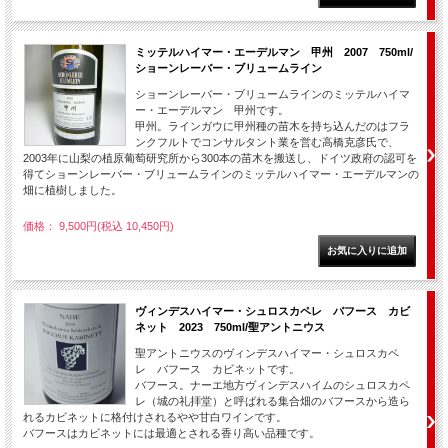
ミッテルハイマー・エーデルマン 甲州 2007 750ml/
ショーンレーバー・ブリュームライン
ショーンレーバー・ブリュームラインのミッテルハイマ
ー・エーデルマン 甲州です。
甲州。ラインガウに甲州種の苗木を持ち込んだのはフラ
ンクフルトでコンサルタント業を営む高橋克彦氏で、
2003年に山梨の植原葡萄研究所から300本の苗木を搬送し、ドイツ政府の認可を
得てショーンレーバー・ブリュームラインのミッテルハイマー・エーデルマンの
畑に植樹しました。
価格： 9,500円(税込 10,450円)
ヴィンデスハイマー・シュロスカペレ バフース カビ
ネット 2023 750ml/聖アントニウス
聖アントニウスのヴィンデスハイマー・シュロスカペ
レ バフース カビネットです。
バフース。ナーエ地方ヴィンデスハイムのシュロスカペ
レ（城の礼拝堂）と呼ばれる集合畑のバフースから造ら
れるカビネットに格付けされるやや甘白ワインです。
バフースはカビネットには最適とされる香り高い品種です。