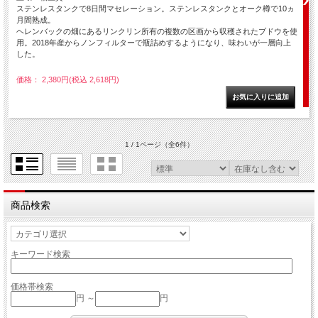
ステンレスタンクで8日間マセレーション。ステンレスタンクとオーク樽で10ヵ
月間熟成。
ヘレンバックの畑にあるリンクリン所有の複数の区画から収穫されたブドウを使
用。2018年産からノンフィルターで瓶詰めするようになり、味わいが一層向上
した。
価格： 2,380円(税込 2,618円)
1 / 1ページ
（全6件）
商品検索
キーワード検索
価格帯検索
円 ～
円