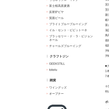
宮
富士桜高原麦酒
茨
反射炉ビヤ
新
箕面ビール
岐
ブライトブルーブルーイング
富
イル・セント・ビビットーネ
滋
鳥
ブラッセリー・ド・ラ・ピジョン
ネール
徳
福
チャールズブルーイング
沖
沖
クラフトジン
GEEKSTILL
■
tokelu
1
7
雑貨
※
ワイングッズ
特
オープナー
ポ