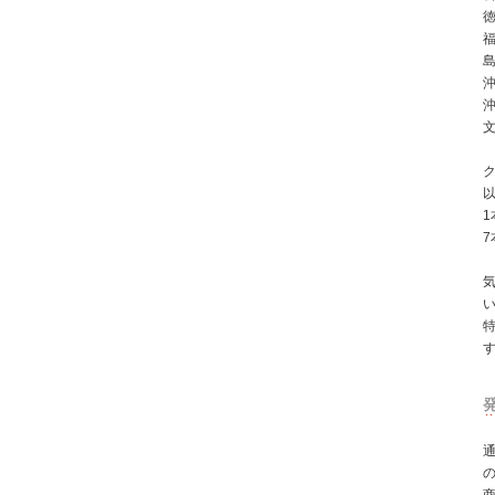
徳
島
沖
ク
1
7