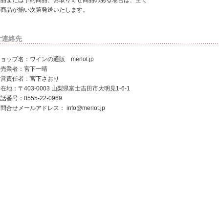
商品または予約商品、お取り寄せ商品のある場合は、全て
の商品が揃い次第発送いたします。
ご連絡先
ョップ名：ワインの通販 merlot.jp
販売業者：宮下一晴
運営責任者：宮下さおり
在地：〒403-0003 山梨県富士吉田市大明見1-6-1
話番号：0555-22-0969
お問合せメールアドレス：
info@merlot.jp