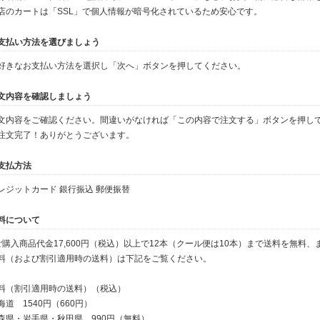
店のカートは「SSL」で個人情報が暗号化されているため安心です。
支払い方法を選びましょう
好きなお支払い方法を選択し「次へ」ボタンを押してください。
文内容を確認しましょう
文内容をご確認ください。間違いがなければ「この内容で注文する」ボタンを押し
注文完了！ありがとうございます。
支払方法
レジットカード 銀行振込 郵便振替
料について
ご購入商品代金17,600円（税込）以上で12本（クール便は10本）まで送料を無料
料（および割引適用時の送料）は下記をご覧ください。
料（割引適用時の送料）（税込）
海道 1540円（660円）
森県・岩手県・秋田県 990円（無料）