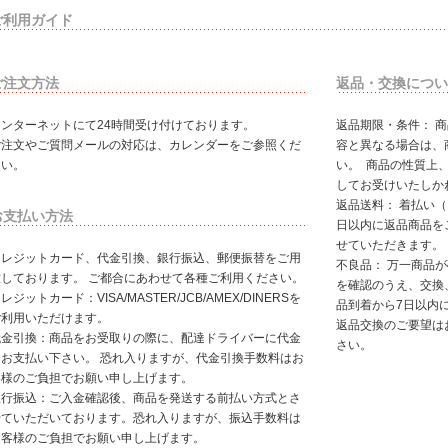
ご利用ガイド
ご注文方法
返品・交換につい
インターネットにて24時間受け付けております。
返品期限・条件： 
ご注文やご質問メールの対応は、カレンダーをご参照くだ
容と異なる場合は、
さい。
い。 商品の性質上
してお受けいたしか
返品送料： 着払い
お支払い方法
日以内に返品商品を
せていただきます。
クレジットカード、代金引換、銀行振込、郵便振替をご用
不良品： 万一商品
意しております。 ご都合にあわせて各種ご利用ください。
を確認のうえ、交換
レジットカード：VISA/MASTER/JCB/AMEX/DINERSを
品到着から7日以内
ご利用いただけます。
返品交換のご要望は
代金引換：商品をお受取りの際に、配達ドライバーに代金
さい。
をお支払い下さい。 恐れ入りますが、代金引換手数料はお
客様のご負担でお願い申し上げます。
銀行振込：ご入金確認後、商品を発送する前払い方式とさ
せていただいております。恐れ入りますが、振込手数料は
お客様のご負担でお願い申し上げます。