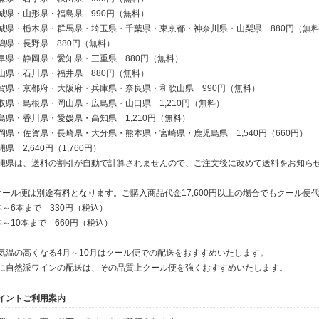
城県・山形県・福島県 990円（無料）
城県・栃木県・群馬県・埼玉県・千葉県・東京都・神奈川県・山梨県 880円（無
潟県・長野県 880円（無料）
阜県・静岡県・愛知県・三重県 880円（無料）
山県・石川県・福井県 880円（無料）
賀県・京都府・大阪府・兵庫県・奈良県・和歌山県 990円（無料）
取県・島根県・岡山県・広島県・山口県 1,210円（無料）
島県・香川県・愛媛県・高知県 1,210円（無料）
岡県・佐賀県・長崎県・大分県・熊本県・宮崎県・鹿児島県 1,540円（660円）
縄県 2,640円（1,760円）
縄県は、送料の割引が自動で計算されませんので、ご注文後に改めて送料をお知ら
クール便は別途有料となります。ご購入商品代金17,600円以上の場合でもクール便
本～6本まで 330円（税込）
本～10本まで 660円（税込）
気温の高くなる4月～10月はクール便での配送をおすすめいたします。
に自然派ワインの配送は、その品質上クール便を強くおすすめいたします。
イントご利用案内