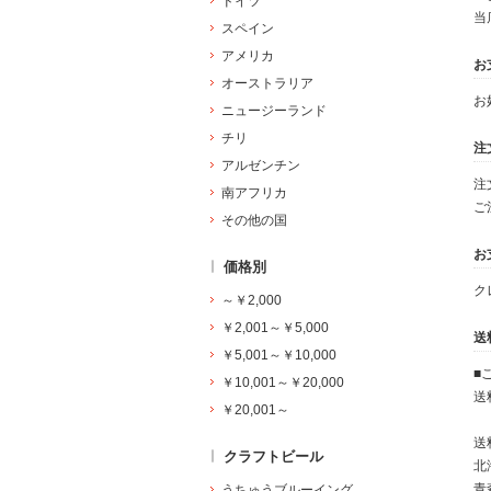
ドイツ
当
スペイン
アメリカ
お
オーストラリア
お
ニュージーランド
チリ
注
アルゼンチン
注
南アフリカ
ご
その他の国
お
価格別
ク
～￥2,000
￥2,001～￥5,000
送
￥5,001～￥10,000
■
￥10,001～￥20,000
送
￥20,001～
送
クラフトビール
北
青
うちゅうブルーイング