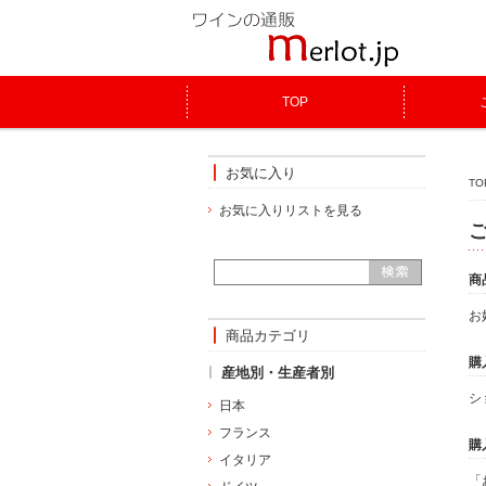
TOP
お気に入り
TO
お気に入りリストを見る
商
お
商品カテゴリ
購
産地別・生産者別
シ
日本
フランス
購
イタリア
「