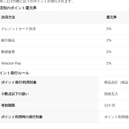
買い上げの際に以下のポイントが発行されます。
済別のポイント還元率
決済方法
還元率
クレジットカード決済
1%
銀行振込
1%
郵便振替
1%
Amazon Pay
1%
イント発行ルール
ポイント発行/利用対象
商品合計（税込
小数点以下の扱い
四捨五入
有効期限
12ケ月
ポイント利用時の発行対象
ポイント利用後