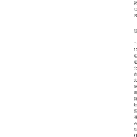
ご
北
川
9
鳥