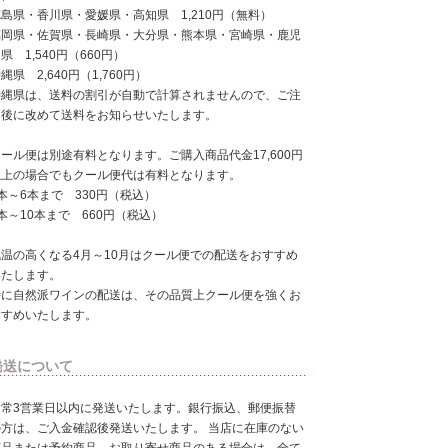
島県・香川県・愛媛県・高知県 1,210円（無料）
福岡県・佐賀県・長崎県・大分県・熊本県・宮崎県・鹿児
県 1,540円（660円）
縄県 2,640円（1,760円）
沖縄県は、送料の割引が自動で計算されませんので、ご注
文後に改めて送料をお知らせいたします。
ール便は別途有料となります。ご購入商品代金17,600円
以上の場合でもクール便代は有料となります。
本～6本まで 330円（税込）
本～10本まで 660円（税込）
気温の高くなる4月～10月はクール便での配送をおすすめ
いたします。
特に自然派ワインの配送は、その品質上クール便を強くお
すすめいたします。
発送について
通常3営業日以内に発送いたします。銀行振込、郵便振替
の方は、ご入金確認後発送いたします。 当店に在庫のない