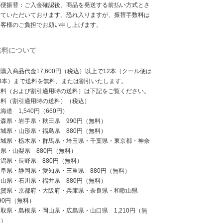
郵便振替：ご入金確認後、商品を発送する前払い方式とさ
せていただいております。恐れ入りますが、振替手数料は
お客様のご負担でお願い申し上げます。
送料について
購入商品代金17,600円（税込）以上で12本（クール便は
10本）まで送料を無料、または割引いたします。
送料（および割引適用時の送料）は下記をご覧ください。
送料（割引適用時の送料）（税込）
海道 1,540円（660円）
青森県・岩手県・秋田県 990円（無料）
宮城県・山形県・福島県 880円（無料）
茨城県・栃木県・群馬県・埼玉県・千葉県・東京都・神奈
県・山梨県 880円（無料）
新潟県・長野県 880円（無料）
岐阜県・静岡県・愛知県・三重県 880円（無料）
富山県・石川県・福井県 880円（無料）
滋賀県・京都府・大阪府・兵庫県・奈良県・和歌山県
90円（無料）
取県・島根県・岡山県・広島県・山口県 1,210円（無
料）