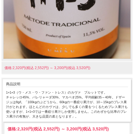
価格:2,320円(税込 2,552円)
～
3,200円(税込 3,520円)
商品説明
1+1=3（ウ・メス・ウ・ファン・トレス）のカヴァ ブルットです。
チャレッロ45%、パレリャーダ30%、マカベオ25%。平均樹齢35～40年。ドザー
ジュは8g/l。「100kgのぶどうから、60kgの一番絞り果汁が、10～15kgのプレス果
汁がとれます。ほとんどのカヴァは、少しでも多くの量をつくるためプレス果汁も
使いますが、1+1=3では一番絞り果汁しか使用しません。このわずかな比率のプレ
ス果汁の有無が、大きな品質の差となります」。
価格:
2,320円
(税込 2,552円)
～
3,200円
(税込 3,520円)