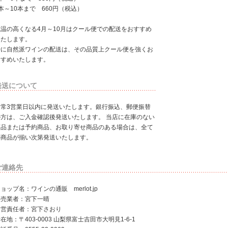
本～10本まで 660円（税込）
気温の高くなる4月～10月はクール便での配送をおすすめ
いたします。
特に自然派ワインの配送は、その品質上クール便を強くお
すすめいたします。
発送について
通常3営業日以内に発送いたします。銀行振込、郵便振替
の方は、ご入金確認後発送いたします。 当店に在庫のない
商品または予約商品、お取り寄せ商品のある場合は、全て
の商品が揃い次第発送いたします。
ご連絡先
ョップ名：ワインの通販 merlot.jp
販売業者：宮下一晴
運営責任者：宮下さおり
在地：〒403-0003 山梨県富士吉田市大明見1-6-1