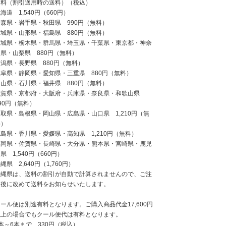
送料（割引適用時の送料）（税込）
海道 1,540円（660円）
青森県・岩手県・秋田県 990円（無料）
宮城県・山形県・福島県 880円（無料）
茨城県・栃木県・群馬県・埼玉県・千葉県・東京都・神奈
県・山梨県 880円（無料）
新潟県・長野県 880円（無料）
岐阜県・静岡県・愛知県・三重県 880円（無料）
富山県・石川県・福井県 880円（無料）
滋賀県・京都府・大阪府・兵庫県・奈良県・和歌山県
90円（無料）
取県・島根県・岡山県・広島県・山口県 1,210円（無
料）
島県・香川県・愛媛県・高知県 1,210円（無料）
福岡県・佐賀県・長崎県・大分県・熊本県・宮崎県・鹿児
県 1,540円（660円）
縄県 2,640円（1,760円）
沖縄県は、送料の割引が自動で計算されませんので、ご注
文後に改めて送料をお知らせいたします。
ール便は別途有料となります。ご購入商品代金17,600円
以上の場合でもクール便代は有料となります。
本～6本まで 330円（税込）