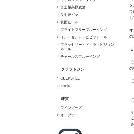
を
富士桜高原麦酒
て
反射炉ビヤ
し
箕面ビール
ブライトブルーブルーイング
オ
の
イル・セント・ビビットーネ
ブラッセリー・ド・ラ・ピジョン
ネール
モ
チャールズブルーイング
【
の
クラフトジン
GEEKSTILL
tokelu
雑貨
ワイングッズ
オープナー