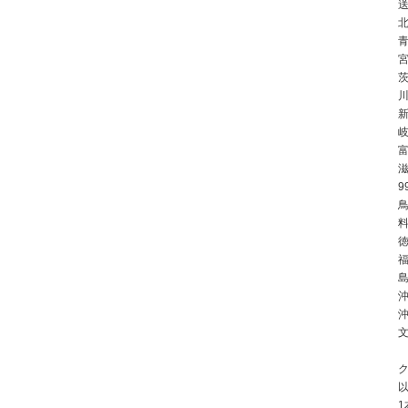
北
川
9
鳥
徳
島
沖
ク
1