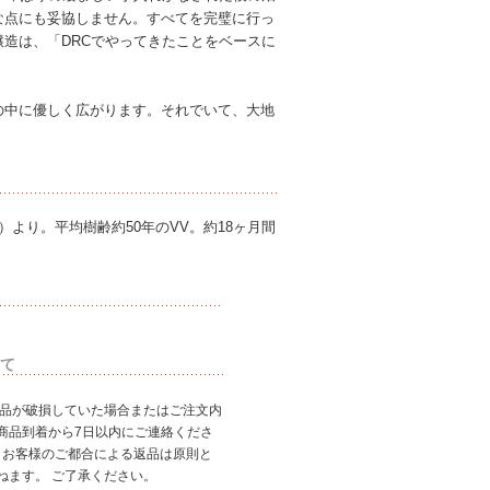
な点にも妥協しません。すべてを完璧に行っ
造は、「DRCでやってきたことをベースに
の中に優しく広がります。それでいて、大地
a）より。平均樹齢約50年のVV。約18ヶ月間
て
商品が破損していた場合またはご注文内
商品到着から7日以内にご連絡くださ
、お客様のご都合による返品は原則と
ねます。 ご了承ください。