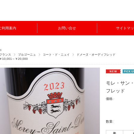
ご利用案内
お問い合せ
サイトマッ
P
フランス
ブルゴーニュ
コート・ド・ニュイ
ドメーヌ・オーディフレッド
￥10,001～￥20,000
モレ・サン・
フレッド
価格:
数量:
年