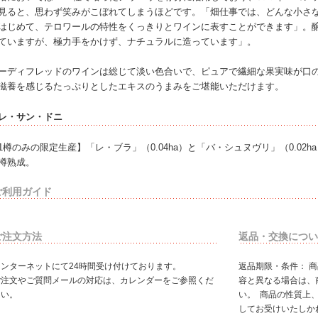
見ると、思わず笑みがこぼれてしまうほどです。「畑仕事では、どんな小さ
はじめて、テロワールの特性をくっきりとワインに表すことができます」。醸
ていますが、極力手をかけず、ナチュラルに造っています」。
ーディフレッドのワインは総じて淡い色合いで、ピュアで繊細な果実味が口
滋養を感じるたっぷりとしたエキスのうまみをご堪能いただけます。
レ・サン・ドニ
1樽のみの限定生産】「レ・ブラ」（0.04ha）と「バ・シュヌヴリ」（0.02h
樽熟成。
ご利用ガイド
ご注文方法
返品・交換につい
インターネットにて24時間受け付けております。
返品期限・条件： 
ご注文やご質問メールの対応は、カレンダーをご参照くだ
容と異なる場合は、
さい。
い。 商品の性質上
してお受けいたしか