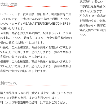
返品送料： 着払い
お支払い方法
日以内に返品商品を
せていただきます。
クレジットカード、代金引換、銀行振込、郵便振替をご用
不良品： 万一商品
意しております。 ご都合にあわせて各種ご利用ください。
を確認のうえ、交換
レジットカード：VISA/MASTER/JCB/AMEX/DINERSを
品到着から7日以内
ご利用いただけます。
返品交換のご要望は
代金引換：商品をお受取りの際に、配達ドライバーに代金
さい。
をお支払い下さい。 恐れ入りますが、代金引換手数料はお
客様のご負担でお願い申し上げます。
銀行振込：ご入金確認後、商品を発送する前払い方式とさ
せていただいております。恐れ入りますが、振込手数料は
お客様のご負担でお願い申し上げます。
郵便振替：ご入金確認後、商品を発送する前払い方式とさ
せていただいております。恐れ入りますが、振替手数料は
お客様のご負担でお願い申し上げます。
送料について
購入商品代金17,600円（税込）以上で12本（クール便は
10本）まで送料を無料、または割引いたします。
送料（および割引適用時の送料）は下記をご覧ください。