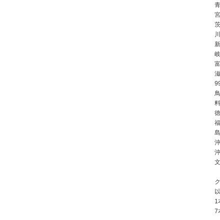
川
9
鳥
徳
島
沖
ク
1
7