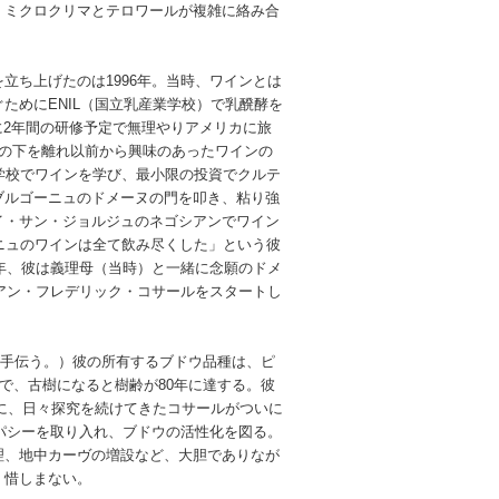
、ミクロクリマとテロワールが複雑に絡み合
立ち上げたのは1996年。当時、ワインとは
ためにENIL（国立乳産業学校）で乳醗酵を
nに2年間の研修予定で無理やりアメリカに旅
父の下を離れ以前から興味のあったワインの
学校でワインを学び、最小限の投資でクルテ
ブルゴーニュのドメーヌの門を叩き、粘り強
イ・サン・ジョルジュのネゴシアンでワイン
ニュのワインは全て飲み尽くした」という彼
6年、彼は義理母（当時）と一緒に念願のドメ
シアン・フレデリック・コサールをスタートし
人手伝う。）彼の所有するブドウ品種は、ピ
で、古樹になると樹齢が80年に達する。彼
目標に、日々探究を続けてきたコサールがついに
オパシーを取り入れ、ブドウの活性化を図る。
理、地中カーヴの増設など、大胆でありなが
く惜しまない。