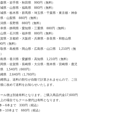
青森県・岩手県・秋田県 990円（無料）
宮城県・山形県・福島県 880円（無料）
茨城県・栃木県・群馬県・埼玉県・千葉県・東京都・神奈
県・山梨県 880円（無料）
新潟県・長野県 880円（無料）
岐阜県・静岡県・愛知県・三重県 880円（無料）
富山県・石川県・福井県 880円（無料）
滋賀県・京都府・大阪府・兵庫県・奈良県・和歌山県
90円（無料）
取県・島根県・岡山県・広島県・山口県 1,210円（無
料）
島県・香川県・愛媛県・高知県 1,210円（無料）
福岡県・佐賀県・長崎県・大分県・熊本県・宮崎県・鹿児
県 1,540円（660円）
縄県 2,640円（1,760円）
沖縄県は、送料の割引が自動で計算されませんので、ご注
文後に改めて送料をお知らせいたします。
ール便は別途有料となります。ご購入商品代金17,600円
以上の場合でもクール便代は有料となります。
本～6本まで 330円（税込）
本～10本まで 660円（税込）