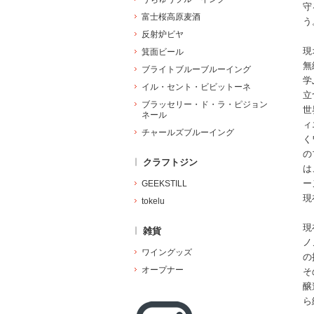
守
富士桜高原麦酒
う
反射炉ビヤ
現
箕面ビール
無
ブライトブルーブルーイング
学
イル・セント・ビビットーネ
立
ブラッセリー・ド・ラ・ピジョン
世
ネール
ィ
チャールズブルーイング
く
の
クラフトジン
は
ー
GEEKSTILL
現
tokelu
現
雑貨
ノ
ワイングッズ
の
オープナー
そ
醸
ら