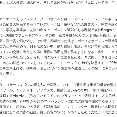
る。土壌の性質、畑の向き、そして気候がそれぞれのクリュによって様々で
。
オーナーであるフレデリック・コサールが自らドメーヌ・ド・シャソルネイを
縁の酪農の家系で育ったフレデリックは、厳格な父親の影響の下、家業を継ぐ
ぶ。学校を卒業後、父親の命令で、ボストン近郊にある乳製品会社Bongrai
つも3週間でフェードアウト。その後、家業を継がないことを決めた彼は、
界に裸一貫で飛び込む。その時、23歳だった彼は、ボーヌとサヴォワの醸造
エの仕事を始める。何も伝のない中、紙と鉛筆と電話と車だけで片っ端から
ワインの交渉に当たり次第に顧客の信用を勝ち得るようになる。途中、ニュ
ブレンドを担当しながら10年間クルティエ業を勤める。その間、「ブルゴー
、自らの理想のワインをつくるために、ドメーヌ立ち上げを決意する。199
ヌを立ち上げる。2005年、新たにワイン醸造所を建設し、その翌年にネゴ
在に至る。
在、コサールは10haの畑を5人で管理している。（繁忙期は季節労働者が数
ノワール、シャルドネ、アリゴテで、樹齢は若いもので8年。平均樹齢が50年
提唱するVin Vivant(活きているワイン)をグランクリュで表現することを
の夢を実現。2000年から畑のプレパラシオンに病気の耐性を強化するホメ
造面でも、粒単位での選果、SO2無添加、ノンフィルター、徹底した温度管
繊細にして努力家の彼は、良い品質のワインをつくるために支払う代償は全