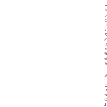
ク
ご
北