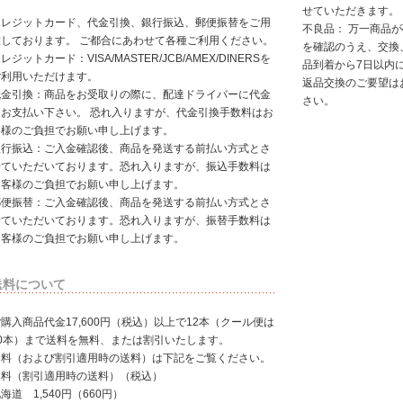
せていただきます。
クレジットカード、代金引換、銀行振込、郵便振替をご用
不良品： 万一商品
意しております。 ご都合にあわせて各種ご利用ください。
を確認のうえ、交換
レジットカード：VISA/MASTER/JCB/AMEX/DINERSを
品到着から7日以内
ご利用いただけます。
返品交換のご要望は
代金引換：商品をお受取りの際に、配達ドライバーに代金
さい。
をお支払い下さい。 恐れ入りますが、代金引換手数料はお
客様のご負担でお願い申し上げます。
銀行振込：ご入金確認後、商品を発送する前払い方式とさ
せていただいております。恐れ入りますが、振込手数料は
お客様のご負担でお願い申し上げます。
郵便振替：ご入金確認後、商品を発送する前払い方式とさ
せていただいております。恐れ入りますが、振替手数料は
お客様のご負担でお願い申し上げます。
送料について
購入商品代金17,600円（税込）以上で12本（クール便は
10本）まで送料を無料、または割引いたします。
送料（および割引適用時の送料）は下記をご覧ください。
送料（割引適用時の送料）（税込）
海道 1,540円（660円）