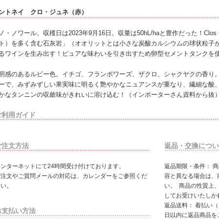
ントネイ クロ・ジュネ（赤）
ノ・ノワール。収穫日は2023年9月16日。収量は50hL/haと豊作だった！Clos 
ト）を多く含む石灰岩」（オオリットとは小さな炭酸カルシウムの球状粒子
るワインを生み出す！ピュアな味わいを引き出すため卵型セメントタンクを使
明感のあるルビー色。イチゴ、フランボワーズ、ザクロ、シャクヤクの香り
ーで、みずみずしい果実味に明るく艶やかなニュアンスが重なり、繊細な酸
かなタンニンの収斂味がきれいに溶け込む！（インポーターさん資料から抜
ご利用ガイド
ご注文方法
返品・交換につい
インターネットにて24時間受け付けております。
返品期限・条件： 
ご注文やご質問メールの対応は、カレンダーをご参照くだ
容と異なる場合は、
さい。
い。 商品の性質上
してお受けいたしか
返品送料： 着払い
お支払い方法
日以内に返品商品を