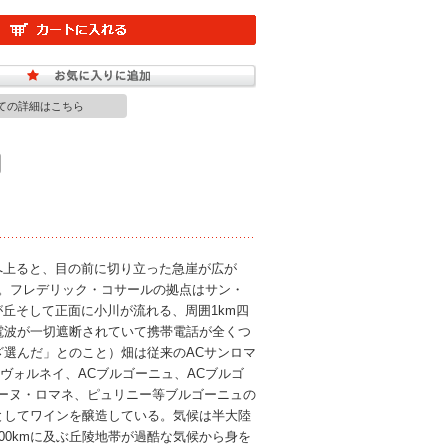
ての詳細はこちら
へ上ると、目の前に切り立った急崖が広が
る。フレデリック・コサールの拠点はサン・
丘そして正面に小川が流れる、周囲1km四
電波が一切遮断されていて携帯電話が全くつ
選んだ」とのこと）畑は従来のACサンロマ
ACヴォルネイ、ACブルゴーニュ、ACブルゴ
ーヌ・ロマネ、ピュリニー等ブルゴーニュの
としてワインを醸造している。気候は半大陸
00kmに及ぶ丘陵地帯が過酷な気候から身を