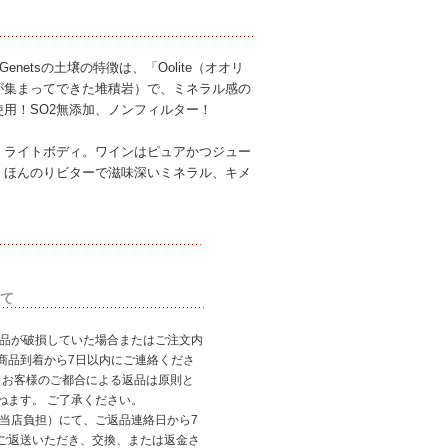
Genetsの土壌の特徴は、「Oolite（オオリ
が集まってできた堆積岩）で、ミネラル感の
用！SO2無添加、ノンフィルター！
。ライトボディ。ワインはピュアかつジュー
、ほんのりビターで滋味深いミネラル、キメ
）
て
商品が破損していた場合またはご注文内
商品到着から7日以内にご連絡くださ
、お客様のご都合による返品は原則と
ねます。 ご了承ください。
（当店負担）にて、ご返品連絡日から7
ご返送いただき、交換、または返金さ