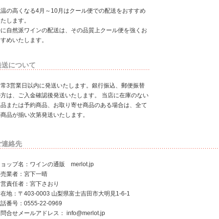
気温の高くなる4月～10月はクール便での配送をおすすめ
いたします。
特に自然派ワインの配送は、その品質上クール便を強くお
すすめいたします。
発送について
通常3営業日以内に発送いたします。銀行振込、郵便振替
の方は、ご入金確認後発送いたします。 当店に在庫のない
商品または予約商品、お取り寄せ商品のある場合は、全て
の商品が揃い次第発送いたします。
ご連絡先
ョップ名：ワインの通販 merlot.jp
販売業者：宮下一晴
運営責任者：宮下さおり
在地：〒403-0003 山梨県富士吉田市大明見1-6-1
話番号：0555-22-0969
お問合せメールアドレス：
info@merlot.jp