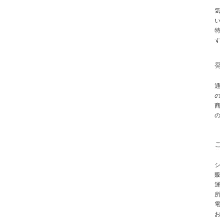
シ
所
電