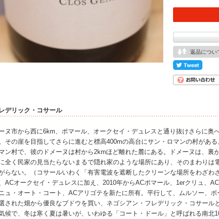
返品につい
レデリック・コサール
ーヌ市から西に6km、ポマール、オークセイ・デュレスと通り抜けさらに奥
。その崖を目指してさらに進むと標高400mの高台にサン・ロマンの村があ
マン村で、彼のドメーヌは村から2kmほど離れた麓にある。ドメーヌは、裏が
に全く民家の見当たらないまるで隠れ家のような場所にあり、そのまわりは
がらない。（コサールいわく「有害電波を遮断したクリーンな場所をわざわざ
、ACオークセイ・デュレスに加え、2010年からACポマール、1erクリュ、
ニュ・オート・コート、ACアリゴテを新たに所有。平行して、ムルソー、ボ
選された畑から優良なブドウを買い、ネゴシアン・フレデリック・コサール
気候で、冬は寒く夏は暑いが、いわゆる「コート・ドール」と呼ばれる南北1