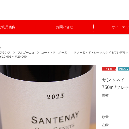
ご利用案内
お問い合せ
サイトマッ
P
フランス
ブルゴーニュ
コート・ド・ボーヌ
ドメーヌ・ド・シャソルネイ＆フレデリッ
￥10,001～￥20,000
サントネイ 
750ml/フ
価格:
数量:
在庫: