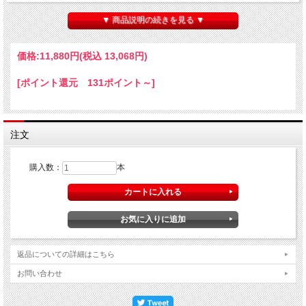
ヴァン・クレールでの熟成の段階で、より熟成が進んでいる樽を選び出しブレンド
する。単一クリュやリューディーがブレンドされることもしばしばある。畑はブー
▼ 商品説明の続きを見る ▼
ジィとアンボネの自社畑のみ。NVシャンパーニュとしてリリースしているが、メ
インラベル上の数字は収穫年のブドウが、キュヴェ・シャーマンの約80％を占める
原料となっていることを、消費者に伝えるために表記している。これは、原材料の
価格:
11,880円
(税込 13,068円)
不透明なシャンパーニュ業界へ向けた、その年の個性や、畑の周りの環境を大切に
したい、ブノワなりのメッセージ。
[ポイント還元 131ポイント～]
注文
購入数：
本
返品についての詳細はこちら
お問い合わせ