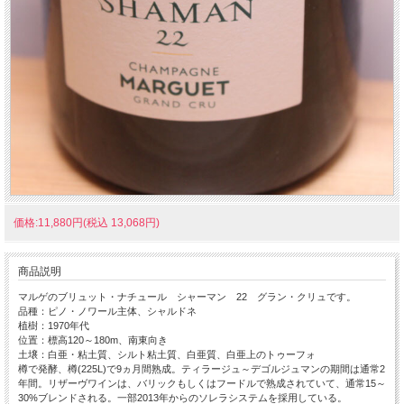
価格:11,880円(税込 13,068円)
商品説明
マルゲのブリュット・ナチュール シャーマン 22 グラン・クリュです。
品種：ピノ・ノワール主体、シャルドネ
植樹：1970年代
位置：標高120～180m、南東向き
土壌：白亜・粘土質、シルト粘土質、白亜質、白亜上のトゥーフォ
樽で発酵、樽(225L)で9ヵ月間熟成。ティラージュ～デゴルジュマンの期間は通常2
年間。リザーヴワインは、バリックもしくはフードルで熟成されていて、通常15～
30%ブレンドされる。一部2013年からのソレラシステムを採用している。