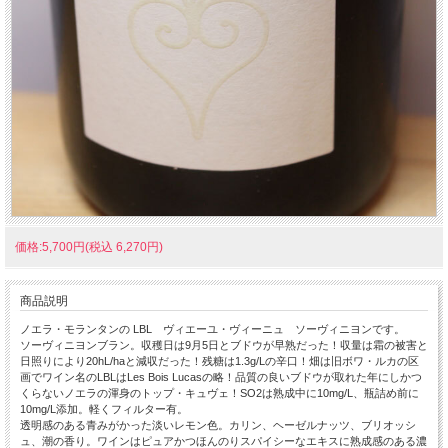
価格:5,700円(税込 6,270円)
商品説明
ノエラ・モランタンの LBL ヴィエーユ・ヴィーニュ ソーヴィニヨンです。
ソーヴィニヨンブラン。収穫日は9月5日とブドウが早熟だった！収量は霜の被害と
日照りにより20hL/haと減収だった！残糖は1.3g/Lの辛口！畑は旧ボワ・ルカの区
画でワイン名のLBLはLes Bois Lucasの略！品質の良いブドウが取れた年にしかつ
くらないノエラの渾身のトップ・キュヴェ！SO2は熟成中に10mg/L、瓶詰め前に
10mg/L添加。軽くフィルター有。
透明感のある青みがかった淡いレモン色。カリン、ヘーゼルナッツ、ブリオッシ
ュ、潮の香り。ワインはピュアかつほんのりスパイシーなエキスに熟成感のある濃