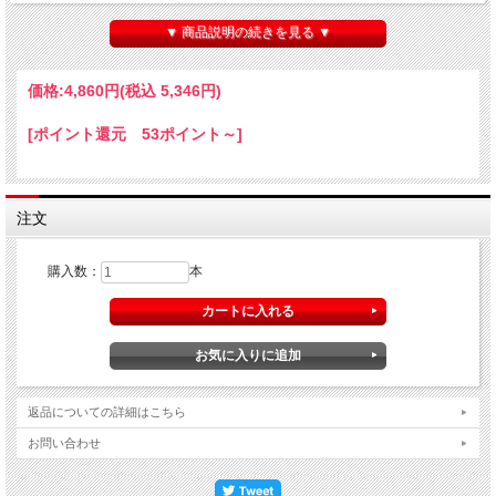
あるりんご酸が重なり、全体を引き締め、旨みを引き立てる仄かな塩味と相まっ
て、軽快な飲み心地へと導きます。冷やしていただくことで、さらに蜂蜜レモンの
▼ 商品説明の続きを見る ▼
ような風味や柑橘、新鮮なりんごのニュアンスがより鮮明に現れ、果実のコクと爽
やかさが調和した辛口の味わいをお楽しみいただけます。
価格:
4,860円
(税込 5,346円)
[ポイント還元 53ポイント～]
注文
購入数：
本
返品についての詳細はこちら
お問い合わせ