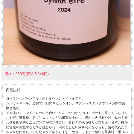
価格:4,860円(税込 5,346円)
商品説明
ローラン・バーンワルトのシルヴァン・ネトルです。
シルヴァネール。全房で17日間マセラシオン。ステンレスタンクで11ヶ月間の発
酵と熟成。
やや淡いレモンイエローの色合い。りんごやみかんのコンポート、擦りおろしりん
ごや蜜、安政柑、アプリコットなどの果実を主体に、僅かに火打石や煙、鉄分を想
わせる鉱物的なニュアンスが混ざり合い、奥行きのある香りが立ち上ります。微か
に舌先を刺激するガスが感じられ、溌剌とした印象を与えながらも、角の取れたま
ろやかな口当たりでしなやかに広がります。ややふくよかで緻密な果実味に張りの