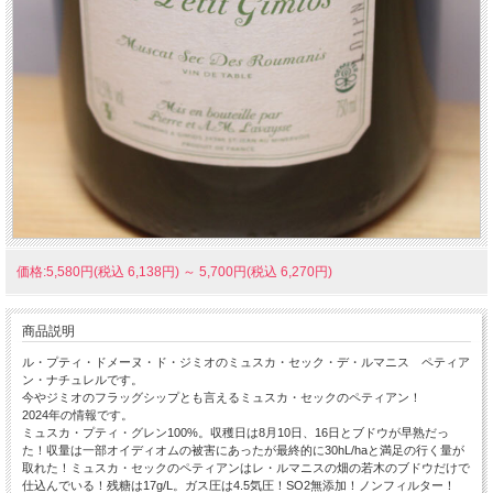
価格:5,580円(税込 6,138円)
～
5,700円(税込 6,270円)
商品説明
ル・プティ・ドメーヌ・ド・ジミオのミュスカ・セック・デ・ルマニス ペティア
ン・ナチュレルです。
今やジミオのフラッグシップとも言えるミュスカ・セックのペティアン！
2024年の情報です。
ミュスカ・プティ・グレン100%。収穫日は8月10日、16日とブドウが早熟だっ
た！収量は一部オイディオムの被害にあったが最終的に30hL/haと満足の行く量が
取れた！ミュスカ・セックのペティアンはレ・ルマニスの畑の若木のブドウだけで
仕込んでいる！残糖は17g/L。ガス圧は4.5気圧！SO2無添加！ノンフィルター！