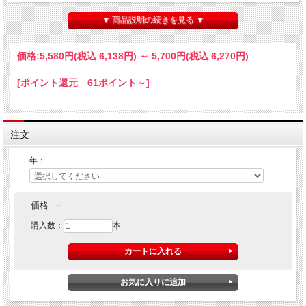
少し濁りのある淡いレモン色。レモン、ライム、白いバラ、ヴェルヴェンヌの香
り。泡立ちは爽やかで優しく、白い花の香水のような官能的なフレーバーがあり、
▼ 商品説明の続きを見る ▼
ほのかに甘く染み入るようなまろやかなエ
キスにフレッシュな酸、滋味深くチョーキーなミネラルがきれいに溶け込む！
価格:
5,580円
(税込 6,138円)
～
5,700円
(税込 6,270円)
[ポイント還元 61ポイント～]
注文
年：
価格:
－
購入数：
本