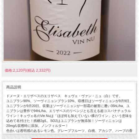
価格:2,120円(税込 2,332円)
商品説明
ドメーヌ・エリザベスのエリザベス キュヴェ・ヴァン・ニュ（白）です。
ユニブラン90%、ソーヴィニョンブラン10%。収穫日はソーヴィニョンが9月9日、
ユニブランが9月20日。収量はソーヴィニョンが一部霜の被害に遭い35hL/ha、ユ
ニブランは豊作で94hL/ha。エリザベスのリベンジとも言える超コスパナチュラル
ワイン！キュヴェ名のVin Nuは「ほぼ何も加えていない裸のワイン」という意味を
込めて名付けた！残糖2g/L。SO2はユニブランが無添加！ソーヴィニョンは
20mg/L収穫時に添加。ノンフィルター！
色合いは透明感のあるレモン色。グレープフルーツ、白桃、アカシア、ハーブの香
り。ワインはピュアかつ軽くクリスピーで透明感のあるグレープフルーツのような