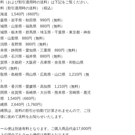
送料（および割引適用時の送料）は下記をご覧ください。
送料（割引適用時の送料）（税込）
海道 1,540円（660円）
青森県・岩手県・秋田県 990円（無料）
宮城県・山形県・福島県 880円（無料）
茨城県・栃木県・群馬県・埼玉県・千葉県・東京都・神奈
県・山梨県 880円（無料）
新潟県・長野県 880円（無料）
岐阜県・静岡県・愛知県・三重県 880円（無料）
富山県・石川県・福井県 880円（無料）
滋賀県・京都府・大阪府・兵庫県・奈良県・和歌山県
90円（無料）
取県・島根県・岡山県・広島県・山口県 1,210円（無
料）
島県・香川県・愛媛県・高知県 1,210円（無料）
福岡県・佐賀県・長崎県・大分県・熊本県・宮崎県・鹿児
県 1,540円（660円）
縄県 2,640円（1,760円）
沖縄県は、送料の割引が自動で計算されませんので、ご注
文後に改めて送料をお知らせいたします。
ール便は別途有料となります。ご購入商品代金17,600円
以上の場合でもクール便代は有料となります。