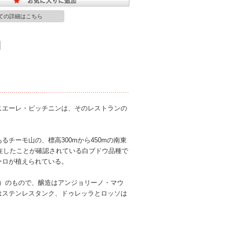
ての詳細はこちら
ニエーレ・ピッチニンは、そのレストランの
チーモ山の、標高300mから450mの南東
存在したことが確認されている白ブドウ品種で
ーロが植えられている。
年）のもので、醸造はアンジョリーノ・マウ
はステンレスタンク、ドゥレッラとロッソは