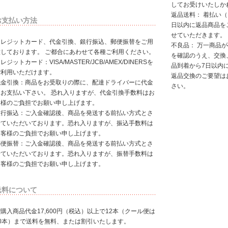
してお受けいたしか
返品送料： 着払い
お支払い方法
日以内に返品商品を
せていただきます。
クレジットカード、代金引換、銀行振込、郵便振替をご用
不良品： 万一商品
意しております。 ご都合にあわせて各種ご利用ください。
を確認のうえ、交換
レジットカード：VISA/MASTER/JCB/AMEX/DINERSを
品到着から7日以内
ご利用いただけます。
返品交換のご要望は
代金引換：商品をお受取りの際に、配達ドライバーに代金
さい。
をお支払い下さい。 恐れ入りますが、代金引換手数料はお
客様のご負担でお願い申し上げます。
銀行振込：ご入金確認後、商品を発送する前払い方式とさ
せていただいております。恐れ入りますが、振込手数料は
お客様のご負担でお願い申し上げます。
郵便振替：ご入金確認後、商品を発送する前払い方式とさ
せていただいております。恐れ入りますが、振替手数料は
お客様のご負担でお願い申し上げます。
送料について
購入商品代金17,600円（税込）以上で12本（クール便は
10本）まで送料を無料、または割引いたします。