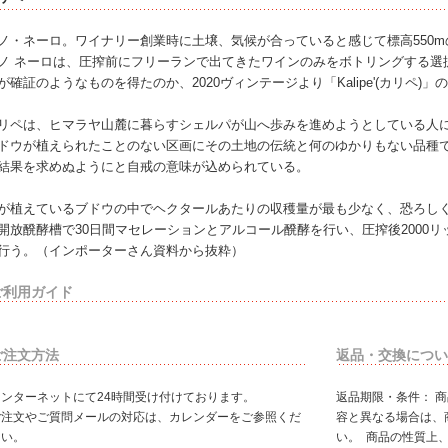
ノ・ネーロ。ワイナリー創業時に土壌、気候が合っていると感じて標高550mの
ノ ネーロは、圧搾前にフリーランで出てきたワインのみをボトリングする選
が確証のようなものを得たのか、2020ヴィンテージより「Kalipe'(カリペ
リペは、ヒマラヤ山麓に暮らすシェルパが山へ歩みを進めようとしている人に
ドウが植えられたことのない区画にその土地の伝統と何のゆかりもない品種で
結果を求めぬようにと自戒の意味が込められている。
が植えているブドウの中でヘクタールあたりの収穫量が最も少なく、恐ろし
開放醗酵槽で30日間マセレーションとアルコール醗酵を行い、圧搾後2000リ
行う。（インポーターさん資料から抜粋）
ご利用ガイド
ご注文方法
返品・交換につい
インターネットにて24時間受け付けております。
返品期限・条件： 
ご注文やご質問メールの対応は、カレンダーをご参照くだ
容と異なる場合は、
さい。
い。 商品の性質上