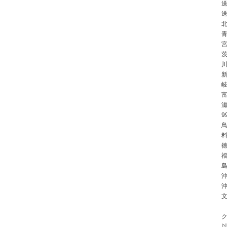
北
川
9
鳥
徳
島
沖
ク