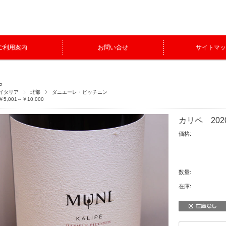
ご利用案内
お問い合せ
サイトマッ
P
イタリア
北部
ダニエーレ・ピッチニン
￥5,001～￥10,000
カリペ 202
価格:
数量:
在庫: