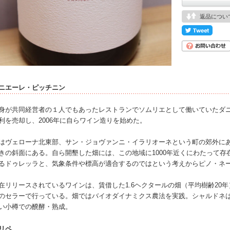
返品につい
ニエーレ・ピッチニン
身が共同経営者の１人でもあったレストランでソムリエとして働いていたダ
利を売却し、2006年に自らワイン造りを始めた。
はヴェローナ北東部、サン・ジョヴァンニ・イラリオーネという町の郊外にある
きの斜面にある。自ら開墾した畑には、この地域に1000年近くにわたって
るドゥレッラと、気象条件や標高が適合するのではという考えからピノ・ネ
在リリースされているワインは、賃借した1.6ヘクタールの畑（平均樹齢20
のセラーで行っている。畑ではバイオダイナミクス農法を実践。シャルドネ
い小樽での醗酵・熟成。
リペ