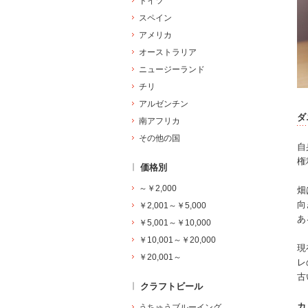
ドイツ
スペイン
アメリカ
オーストラリア
ニュージーランド
チリ
アルゼンチン
ダ
南アフリカ
その他の国
自
権
価格別
～￥2,000
畑
向
￥2,001～￥5,000
あ
￥5,001～￥10,000
￥10,001～￥20,000
現
￥20,001～
レ
古
クラフトビール
カ
うちゅうブルーイング