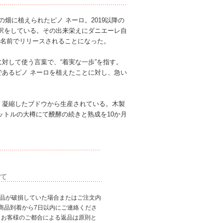
畑に植えられたピノ ネーロ。2019以降の
択をしている。その出来栄えにダニエーレ自
)」の名前でリリースされることになった。
対して使う言葉で、“着実な一歩”を指す。
あるピノ ネーロを植えたことに対し、急い
く凝縮したブドウから生産されている。木製
ットルの大樽にて醗酵の続きと熟成を10か月
て
商品が破損していた場合またはご注文内
商品到着から7日以内にご連絡くださ
、お客様のご都合による返品は原則と