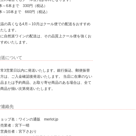
本～6本まで 330円（税込）
本～10本まで 660円（税込）
気温の高くなる4月～10月はクール便での配送をおすすめ
いたします。
特に自然派ワインの配送は、その品質上クール便を強くお
すすめいたします。
発送について
通常3営業日以内に発送いたします。銀行振込、郵便振替
の方は、ご入金確認後発送いたします。 当店に在庫のない
商品または予約商品、お取り寄せ商品のある場合は、全て
の商品が揃い次第発送いたします。
ご連絡先
ョップ名：ワインの通販 merlot.jp
販売業者：宮下一晴
運営責任者：宮下さおり