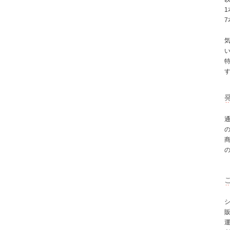
1
7
シ