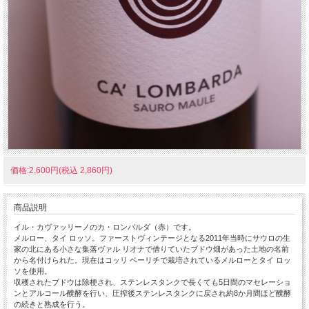
価格:2,600円(税込 2,860円)
商品説明
イル・カヴァッリーノのカ・ロンバルダ（赤）です。
メルロー、タイ ロッソ。ファーストヴィンテージとなる2011年当時にサウロの生
家の北にある小さな集落ヴァル リオナで借りていたブドウ畑があった土地の名前
から名付けられた。現在はコッリ ベーリチで栽培されているメルローとタイ ロッ
ソを使用。
収穫されたブドウは除梗され、ステンレスタンクで長くても5日間のマセレーショ
ンとアルコール醗酵を行い、圧搾後ステンレスタンクに戻され約8か月間ほど醗酵
の続きと熟成を行う。