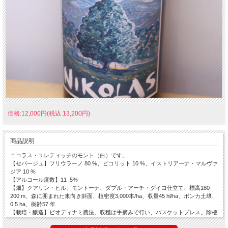
価格:12,000円(税込 13,200円)
商品説明
ニコラス・ユレティッチのモント（白）です。
【セパージュ】フリウラーノ 80 %、ピコリット 10 %、イストリアーナ・マルヴァ
ジア 10 %
【アルコール度数】11 .5%
【畑】クアリン・ヒル、モントーナ、ダブル・アーチ・グイヨ仕立て、標高180-
200 m、森に囲まれた東向き斜面、植密度3,000本/ha、収量45 hl/ha、ポンカ土壌、
0.5 ha、樹齢57 年
【栽培・醸造】ビオディナミ農法。収穫は手摘みで行い、バスケットプレス。除梗
せずにコンクリートタンクで2日間マセラシオンを行う。そのまま野生酵母を使用