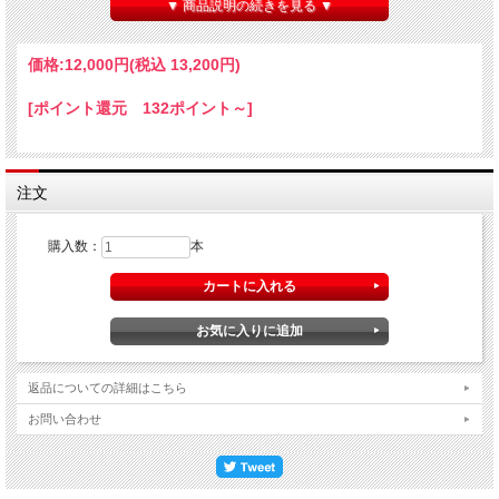
し発酵。コンクリートタンクにて温度管理せずに行う。マロラクティック発酵を行
▼ 商品説明の続きを見る ▼
い11カ月コンクリートタンク内で熟成。無濾過無清澄で瓶詰め。10カ月の瓶内熟
成を経てリリース。
【年間生産量】3,000本
価格:
12,000円
(税込 13,200円)
【コメント】ブルゴーニュやオーストリア、イタリアのワイン生産者を訪問した際
に、彼らのセラーに飾ってあった空き瓶。一度見たら忘れないラベルだが、ワイン
[ポイント還元 132ポイント～]
を一度味わうと忘れられない。2022年ヴィンテージまで使用していたToc di
Montoneという名前が畑名を連想させるとして使用できなくなった。そのため名前
を変えてリリース。2022年ヴィンテージまではフリウラーノ単一だったが、2023
年ヴィンテージは同じ畑のピコリットとマルヴァジアをブレンドした。2022年ヴ
ィンテージに比べてフレッシュで繊細な印象。柑橘のアロマからスタートし、ドラ
注文
イフルーツや軽いスパイスへと展開。フレッシュで伸びやかな口当たり。果実の凝
縮感と塩味の旨味のバランスが抜群で、ミネラルが余韻へと持続。
購入数：
本
返品についての詳細はこちら
お問い合わせ