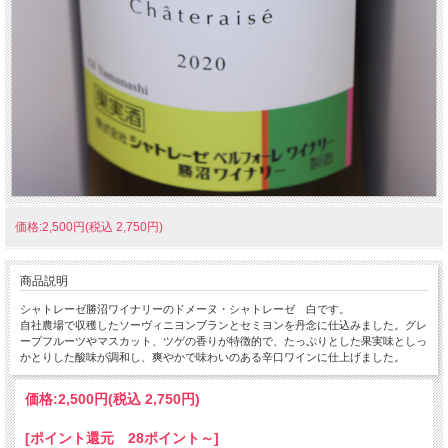
価格:2,500円(税込 2,750円)
商品説明
シャトレーゼ勝沼ワイナリーのドメーヌ・シャトレーゼ 白です。
自社農場で収穫したソーヴィニヨンブランとセミヨンを丹念に仕込みました。グレ
ープフルーツやマスカット、ツゲの香りが特徴的で、たっぷりとした果実味としっ
かとりした酸味が調和し、爽やかで味わいのある辛口ワインに仕上げました。
価格:
2,500円
(税込 2,750円)
[ポイント還元 28ポイント～]