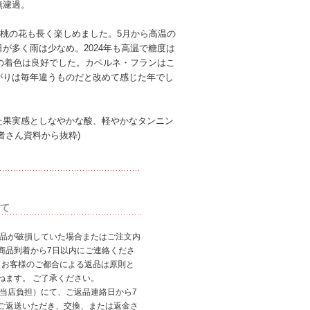
無濾過。
や桃の花も長く楽しめました。5月から高温の
が多く雨は少なめ。2024年も高温で糖度は
種の着色は良好でした。カベルネ・フランはこ
がりは毎年違うものだと改めて感じた年でし
た果実感としなやかな酸、軽やかなタンニン
者さん資料から抜粋)
て
商品が破損していた場合またはご注文内
商品到着から7日以内にご連絡くださ
、お客様のご都合による返品は原則と
ねます。 ご了承ください。
（当店負担）にて、ご返品連絡日から7
ご返送いただき、交換、または返金さ