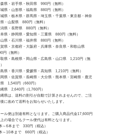
青森県・岩手県・秋田県 990円（無料）
宮城県・山形県・福島県 880円（無料）
茨城県・栃木県・群馬県・埼玉県・千葉県・東京都・神奈
県・山梨県 880円（無料）
新潟県・長野県 880円（無料）
岐阜県・静岡県・愛知県・三重県 880円（無料）
富山県・石川県・福井県 880円（無料）
滋賀県・京都府・大阪府・兵庫県・奈良県・和歌山県
90円（無料）
取県・島根県・岡山県・広島県・山口県 1,210円（無
料）
島県・香川県・愛媛県・高知県 1,210円（無料）
福岡県・佐賀県・長崎県・大分県・熊本県・宮崎県・鹿児
県 1,540円（660円）
縄県 2,640円（1,760円）
沖縄県は、送料の割引が自動で計算されませんので、ご注
文後に改めて送料をお知らせいたします。
ール便は別途有料となります。ご購入商品代金17,600円
以上の場合でもクール便代は有料となります。
本～6本まで 330円（税込）
本～10本まで 660円（税込）