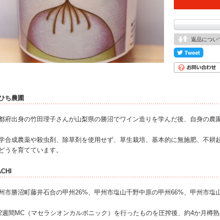
返品につい
ひち農圃
都府出身の竹田理子さんが山梨県の勝沼でワイン造りを学んだ後、自身の農
学合成農薬や殺虫剤、除草剤を使用せず、草生栽培、基本的に無施肥、不耕
どうを育てています。
CHI
州市勝沼町藤井石合の甲州26%、甲州市塩山千野中原の甲州66%、甲州市塩
2週間MC（マセラシオンカルボニック）を行ったものを圧搾後、約4か月樽