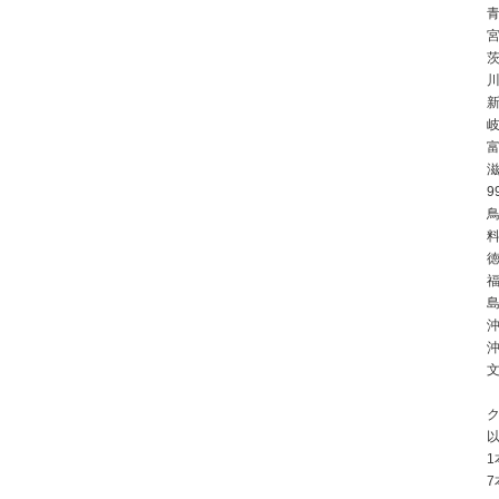
川
9
鳥
徳
島
沖
ク
1
7