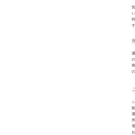
シ
所
電