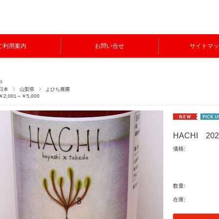
ご利用案内
お問い合せ
サイトマッ
P
日本
山梨県
よひち農圃
￥2,001～￥5,000
HACHI 20
価格:
数量:
在庫: