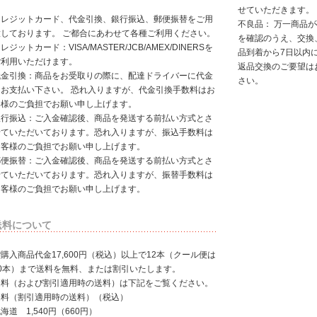
せていただきます。
クレジットカード、代金引換、銀行振込、郵便振替をご用
不良品： 万一商品
意しております。 ご都合にあわせて各種ご利用ください。
を確認のうえ、交換
レジットカード：VISA/MASTER/JCB/AMEX/DINERSを
品到着から7日以内
ご利用いただけます。
返品交換のご要望は
代金引換：商品をお受取りの際に、配達ドライバーに代金
さい。
をお支払い下さい。 恐れ入りますが、代金引換手数料はお
客様のご負担でお願い申し上げます。
銀行振込：ご入金確認後、商品を発送する前払い方式とさ
せていただいております。恐れ入りますが、振込手数料は
お客様のご負担でお願い申し上げます。
郵便振替：ご入金確認後、商品を発送する前払い方式とさ
せていただいております。恐れ入りますが、振替手数料は
お客様のご負担でお願い申し上げます。
送料について
購入商品代金17,600円（税込）以上で12本（クール便は
10本）まで送料を無料、または割引いたします。
送料（および割引適用時の送料）は下記をご覧ください。
送料（割引適用時の送料）（税込）
海道 1,540円（660円）