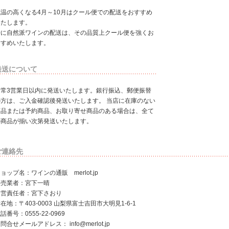
気温の高くなる4月～10月はクール便での配送をおすすめ
いたします。
特に自然派ワインの配送は、その品質上クール便を強くお
すすめいたします。
発送について
通常3営業日以内に発送いたします。銀行振込、郵便振替
の方は、ご入金確認後発送いたします。 当店に在庫のない
商品または予約商品、お取り寄せ商品のある場合は、全て
の商品が揃い次第発送いたします。
ご連絡先
ョップ名：ワインの通販 merlot.jp
販売業者：宮下一晴
運営責任者：宮下さおり
在地：〒403-0003 山梨県富士吉田市大明見1-6-1
話番号：0555-22-0969
お問合せメールアドレス：
info@merlot.jp