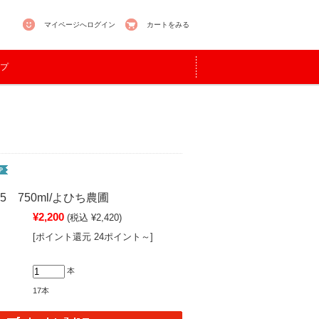
マイページへログイン
カートをみる
プ
25 750ml/よひち農圃
¥2,200
(税込 ¥2,420)
[ポイント還元 24ポイント～]
本
17本