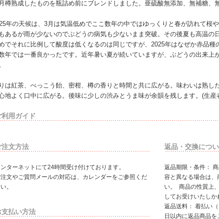
月樽熟成したものを瓶詰め前にブレンドしました。亜硫酸無添加、無補糖、
025年の天候は、3月は気温低めでここ数年の中ではゆっくりと春が訪れて桜
もあるが雨が少ないのでぶどうの病気も少ないまま突破。その後夏も高温の日
めでそれに比例して酸度は低くなるのは同じですが、2025年はなぜか赤品
数年では一番良かったです。近年暑い夏が続いていますが、ぶどうの出来上
。
りは紅茶、べっこう飴、密柑、樽の香りと時間と共に広がる。味わいは熟し
心地よく口中に広がる。後味に少しの渋みとうま味が余韻を残します。(生産
ご利用ガイド
ご注文方法
返品・交換につい
インターネットにて24時間受け付けております。
返品期限・条件： 
ご注文やご質問メールの対応は、カレンダーをご参照くだ
容と異なる場合は、
さい。
い。 商品の性質上
してお受けいたしか
返品送料： 着払い
お支払い方法
日以内に返品商品を