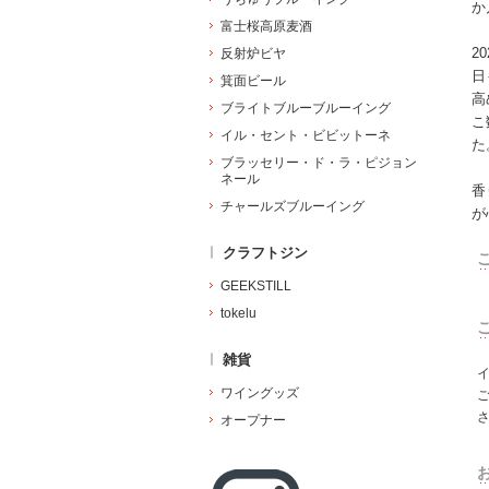
か
富士桜高原麦酒
2
反射炉ビヤ
日
箕面ビール
高
ブライトブルーブルーイング
こ
イル・セント・ビビットーネ
た
ブラッセリー・ド・ラ・ピジョン
ネール
香
チャールズブルーイング
が
クラフトジン
GEEKSTILL
tokelu
雑貨
ワイングッズ
オープナー