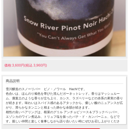
価格:3,600円(税込 3,960円)
商品説明
雪川醸造のスノーリバー ピノ・ノワール Hachiです。
色合いは、ほんのり褐色を帯びた澄んだガーネットレッド。香りはマッシュルー
ム、腐葉土のような香りが立ち上り、カシス、ラズベリーなどの赤系の果実の香り
が続きます。味わいはスパイス感のあるアタックから、優しい酸のニュアンスが広
がり、滑らかなタンニンと相まった静かな余韻が続きます。
相性の良いペアリングは、根菜のグリル アンチョビソース＆ブラックペッパー、
エゾシカのワイン煮込み、トリュフ塩を振ったパテ・ド・カンパーニュ、などで
す。親しい仲間と楽しく食事しながら語り合いたい時にぜひお召し上がりくださ
い。