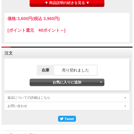
石狩市産のピノ・ノワールは2024/10/9に選果しながら手摘みで収穫。糖
▼ 商品説明の続きを見る ▼
度:21.4°Bx、pH:3.32、TA:8.10。10/10にワイナリーで除梗（無破砕）の後、粒選果
してタンク投入。48時間のコールドソーク（低温浸漬）の後、芳香を増やし複雑さ
を加える酵母をもちいて、アルコール発酵開始。無補糖。自然のままの温度管理
価格:
3,600円
(税込 3,960円)
で、発酵期間は15日間。11/14にプレス。ステンレスタンクで5か月熟成の後、8か
月オーク古樽にて熟成。びん詰め直前に澱引き後に濾過し、瓶詰め。
[ポイント還元 40ポイント～]
注文
在庫
売り切れました
返品についての詳細はこちら
お問い合わせ