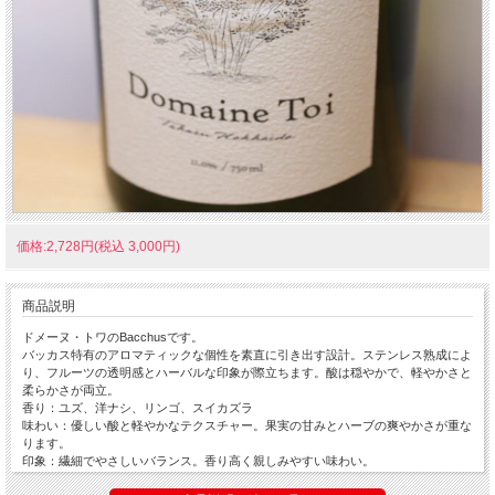
価格:2,728円(税込 3,000円)
商品説明
ドメーヌ・トワのBacchusです。
バッカス特有のアロマティックな個性を素直に引き出す設計。ステンレス熟成によ
り、フルーツの透明感とハーバルな印象が際立ちます。酸は穏やかで、軽やかさと
柔らかさが両立。
香り：ユズ、洋ナシ、リンゴ、スイカズラ
味わい：優しい酸と軽やかなテクスチャー。果実の甘みとハーブの爽やかさが重な
ります。
印象：繊細でやさしいバランス。香り高く親しみやすい味わい。