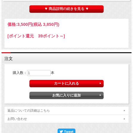
「Acid Techno」の「変調」のようにつくり&#12095;の踏み&#12101;によって
&#12131;れる、房のままと潰れたブドウの絶妙なバランスがこの「Ashid」シリー
▼ 商品説明の続きを見る ▼
ズです。
特にこのワインの原料となったデラウエアは とても果&#12138;が厚く、その果
&#12138;の中から特徴的な「プラム」「梅」の&#12217;を感じ そのニュアンスを
価格:
3,500円
(税込 3,850円)
そのままワインの味わいに表現しました。2025年産は特にグリセリンを強く感じ
られ、かなり&#12170;調もプラム&#12170;を帯び、また梗からのビター観が味を
[ポイント還元 39ポイント～]
引き締めています。今から楽しめますが熟成させて全体を枯れさせても美味しいと
思います。
アルコール分：11％ 酸化防&#12108;剤未使&#12132; &#12163;然発酵 製造本
数：500本
注文
購入数：
本
返品についての詳細はこちら
お問い合わせ