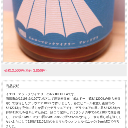
価格:3,500円(税込 3,850円)
商品説明
イエローマジックワイナリーのASHID DELAです。
南陽市&#12198;&#12077;地区にて農薬無散布（ボルドー、硫&#12009;合剤も無散
布）で栽培したデラウエア100％で作りました。春にビニール被覆し南陽市の
&#12213;を充分に通らせ育てたデラウエアです。デラウエアの厚い果&#12138;の
特&#11985;を引き出すために、除コウ破砕せずにタンクの中で&#12188;で踏み潰
し、その後2 &#12103;に1回の&#12095;で櫂&#12042;れをし、余り醸し感を強くし
ないようにして120&#12103;間のセミマセラシオンカルボニック(SemiMC)で作り
ました。