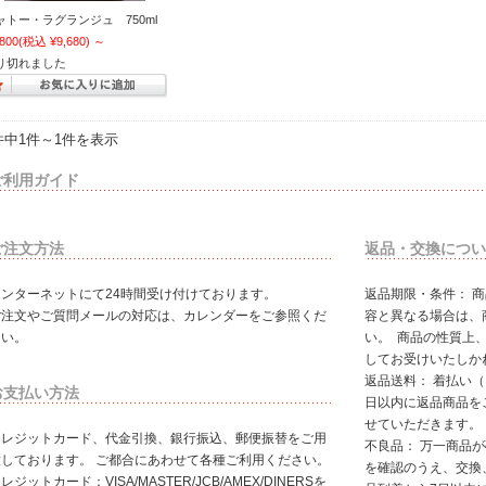
ャトー・ラグランジュ 750ml
,800
(税込 ¥9,680)
～
り切れました
件中1件～1件を表示
ご利用ガイド
ご注文方法
返品・交換につい
インターネットにて24時間受け付けております。
返品期限・条件： 
ご注文やご質問メールの対応は、カレンダーをご参照くだ
容と異なる場合は、
さい。
い。 商品の性質上
してお受けいたしか
返品送料： 着払い
お支払い方法
日以内に返品商品を
せていただきます。
クレジットカード、代金引換、銀行振込、郵便振替をご用
不良品： 万一商品
意しております。 ご都合にあわせて各種ご利用ください。
を確認のうえ、交換
レジットカード：VISA/MASTER/JCB/AMEX/DINERSを