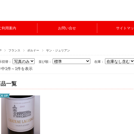
ご利用案内
お問い合せ
サイトマッ
P
フランス
ボルドー
サン・ジュリアン
示切替：
並び順：
在庫：
件中1件～1件を表示
商品一覧