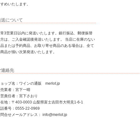
すすめいたします。
発送について
通常3営業日以内に発送いたします。銀行振込、郵便振替
の方は、ご入金確認後発送いたします。 当店に在庫のない
商品または予約商品、お取り寄せ商品のある場合は、全て
の商品が揃い次第発送いたします。
ご連絡先
ョップ名：ワインの通販 merlot.jp
販売業者：宮下一晴
運営責任者：宮下さおり
在地：〒403-0003 山梨県富士吉田市大明見1-6-1
話番号：0555-22-0969
お問合せメールアドレス：
info@merlot.jp