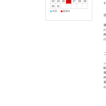
23
24
25
26
27
28
29
30
31
■
■
今日
定休日
シ
所
電