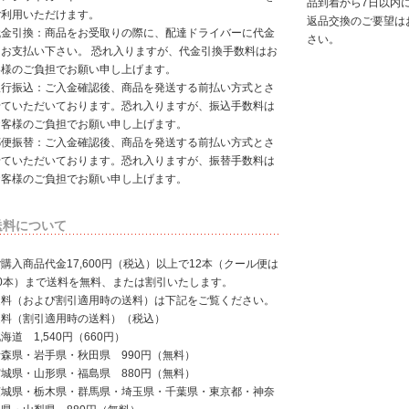
品到着から7日以内
ご利用いただけます。
返品交換のご要望は
代金引換：商品をお受取りの際に、配達ドライバーに代金
さい。
をお支払い下さい。 恐れ入りますが、代金引換手数料はお
客様のご負担でお願い申し上げます。
銀行振込：ご入金確認後、商品を発送する前払い方式とさ
せていただいております。恐れ入りますが、振込手数料は
お客様のご負担でお願い申し上げます。
郵便振替：ご入金確認後、商品を発送する前払い方式とさ
せていただいております。恐れ入りますが、振替手数料は
お客様のご負担でお願い申し上げます。
送料について
購入商品代金17,600円（税込）以上で12本（クール便は
10本）まで送料を無料、または割引いたします。
送料（および割引適用時の送料）は下記をご覧ください。
送料（割引適用時の送料）（税込）
海道 1,540円（660円）
青森県・岩手県・秋田県 990円（無料）
宮城県・山形県・福島県 880円（無料）
茨城県・栃木県・群馬県・埼玉県・千葉県・東京都・神奈