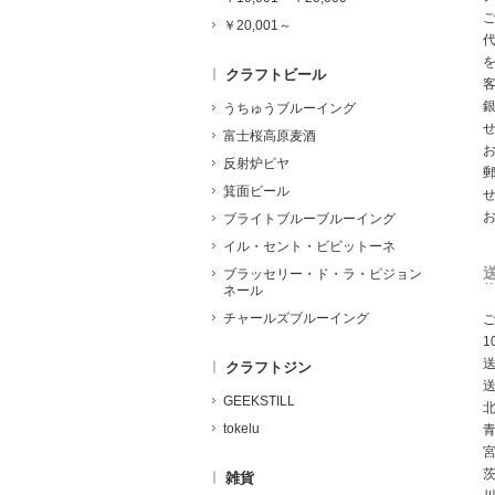
￥20,001～
クラフトビール
うちゅうブルーイング
富士桜高原麦酒
反射炉ビヤ
箕面ビール
ブライトブルーブルーイング
イル・セント・ビビットーネ
ブラッセリー・ド・ラ・ピジョン
ネール
チャールズブルーイング
ご
クラフトジン
GEEKSTILL
北
tokelu
雑貨