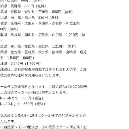
県・山梨県 880円（無料）
新潟県・長野県 880円（無料）
岐阜県・静岡県・愛知県・三重県 880円（無料）
富山県・石川県・福井県 880円（無料）
滋賀県・京都府・大阪府・兵庫県・奈良県・和歌山県
90円（無料）
取県・島根県・岡山県・広島県・山口県 1,210円（無
料）
島県・香川県・愛媛県・高知県 1,210円（無料）
福岡県・佐賀県・長崎県・大分県・熊本県・宮崎県・鹿児
県 1,540円（660円）
縄県 2,640円（1,760円）
沖縄県は、送料の割引が自動で計算されませんので、ご注
文後に改めて送料をお知らせいたします。
ール便は別途有料となります。ご購入商品代金17,600円
以上の場合でもクール便代は有料となります。
本～6本まで 330円（税込）
本～10本まで 660円（税込）
気温の高くなる4月～10月はクール便での配送をおすすめ
いたします。
特に自然派ワインの配送は、その品質上クール便を強くお