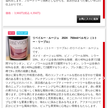
溢れ出します。フルーティーで溌剌としながらも、旨みが詰まった優しい辛口の
仕上がりです。
価格： 3,960円(税込 4,356円)
NEW
PICK UP
リベイルー・ルージュ 2024 750ml/ベルモン（コト
ー・リーブル）
ベルモン（コトー・リーブル）のリベイルー・ルージュ
です。
ガメイ・ボージョレ60%、ピノ・ノワール30%、シラー
10%。ガメイは全体の60%を除梗、残り40%は全房で2週
間マセラシオン。ピノ・ノワールは全房で2週間マセラシオン。シラーは全体の
60%を全房、残り40%は除梗して2週間マセラシオン。プレス後にブレンドし、
樽で8ヶ月間の発酵と熟成。
僅かに紫を帯びた中程度の赤色。苺のコンフィチュールを想わせる甘やかで凝縮
感のある香りを主体に、グレナデンシロップや新鮮なザクロ、ドライハーブ、ナ
ツメグなどのスパイス、清涼感のあるハーブティーやティーツリーを想わせるお
香のニュアンスが加わり、チャーミングな中に奥行きが感じられます。赤い果実
の果汁のように瑞々しく無垢な風味が体に沁み込むように広がり、滑らかに喉を
通ります。口中を満たすきめ細かな果実味は甘さを控えめに留めながらも、苺の
コンフィチュールのような芳醇さと充実感を備え、そこにスパイスやドライハー
ブなど様々な要素が重なり、味わいに深みと旨みを与えます。アフターにかけて
仄かにビターな風味が現れ、ピュアな果実味に心地よい骨格をもたらします。