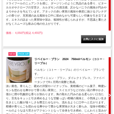
ドライフールのニュアンスを感じ、ダージリンのように気品のある香り、ビター
カカオやクローブの甘苦さ、カルダモンの清涼感、仄かなバニラの風味が円みや
まろやかさを与えています。アタックの赤い果実の風味や鼻腔に抜けるグレナデ
ンの香りが、充実感のある風味を口中に留めながら可愛らしい印象を引き立てま
す。エキスの詰まった果実味や深み、複雑性が感じられますが、不思議と重たさ
がなくスムーズな飲み心地の仕上がりです。
価格： 4,050円(税込 4,455円)
NEW
PICK UP
リベイルー・ブラン 2024 750ml/ベルモン（コトー・
リーブル）
ベルモン（コトー・リーブル）のリベイルー・ブランで
す。
ソーヴィニョン・ブラン。ダイレクトプレス。ファイバ
ータンクで8ヶ月間の発酵と熟成。
淡い黄色。青りんご、硬めの洋梨やパイナップル、黄柑橘のピール菓子、蜂蜜レ
モンを想わせる爽やかで香り高い果実に、スイカズラなどの白い花の華やかさ、
僅かに煙や乳酸的な香りが加わります。角の取れた円みのある柔らかい口当た
り。舌先をキュッと引き締めるような甘酸っぱい柑橘の風味と、小気味よい生き
生きとした酸が瑞々しさを際立たせながら、流れるように口中へと広がります。
柑橘や青りんごを想わせる爽やかで豊かな果実味が大きく膨らみ、塩味や柑橘ピ
ールのようなほろ苦さがアクセントとなって全体を引き締め、じんわりと旨みが