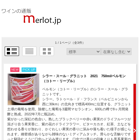
1 / 1ページ
（全3件）
NEW
PICK UP
シラー・スール・グラニット 2021 750ml/ベルモン
（コトー・リーブル）
ベルモン（コトー・リーブル）のシラー・スール・グラ
ニットです。
シラー。ラトゥール・ド・フランス（ペルピニャンから
西に30km）の北向きで標高400mに位置する、グラニット
土壌の葡萄を使用。除梗した葡萄を3週間マセラシオン。600Lの樽で8ヶ月間発
酵と熟成。2022年7月に瓶詰め。
紫がかった深紅の色合い。熟したブラックベリーや赤い果実のドライフルーツが
混ざり合う果実香に、紫の花のドライフラワー、ビターカカオ、紅茶、土などを
想わせる香りが加わり、かぐわしい果実の香りに深みや落ち着いた様子が感じら
れます。緻密感がありながら雑味のないミディアムタッチ。滑らかな舌触りです
っと馴染むように口中へと沁み渡ります。口中では香りの印象よりも黒系果実の