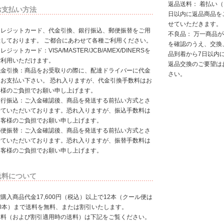
返品送料： 着払い
お支払い方法
日以内に返品商品を
せていただきます。
クレジットカード、代金引換、銀行振込、郵便振替をご用
不良品： 万一商品
意しております。 ご都合にあわせて各種ご利用ください。
を確認のうえ、交換
レジットカード：VISA/MASTER/JCB/AMEX/DINERSを
品到着から7日以内
ご利用いただけます。
返品交換のご要望は
代金引換：商品をお受取りの際に、配達ドライバーに代金
さい。
をお支払い下さい。 恐れ入りますが、代金引換手数料はお
客様のご負担でお願い申し上げます。
銀行振込：ご入金確認後、商品を発送する前払い方式とさ
せていただいております。恐れ入りますが、振込手数料は
お客様のご負担でお願い申し上げます。
郵便振替：ご入金確認後、商品を発送する前払い方式とさ
せていただいております。恐れ入りますが、振替手数料は
お客様のご負担でお願い申し上げます。
送料について
購入商品代金17,600円（税込）以上で12本（クール便は
10本）まで送料を無料、または割引いたします。
送料（および割引適用時の送料）は下記をご覧ください。