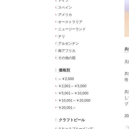
ドイツ
スペイン
アメリカ
オーストラリア
ニュージーランド
チリ
アルゼンチン
共
南アフリカ
その他の国
元
価格別
共
～￥2,000
培
￥2,001～￥5,000
共
￥5,001～￥10,000
し
￥10,001～￥20,000
ブ
￥20,001～
2
クラフトビール
「
うちゅうブルーイング