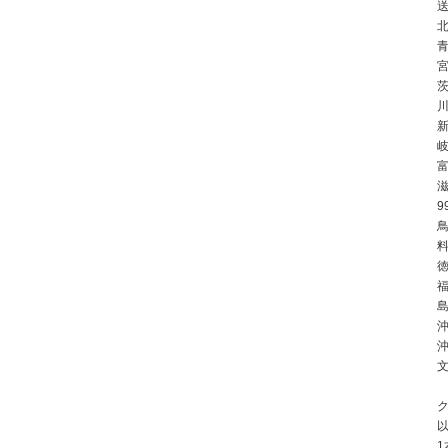
北
川
9
鳥
徳
島
沖
ク
1