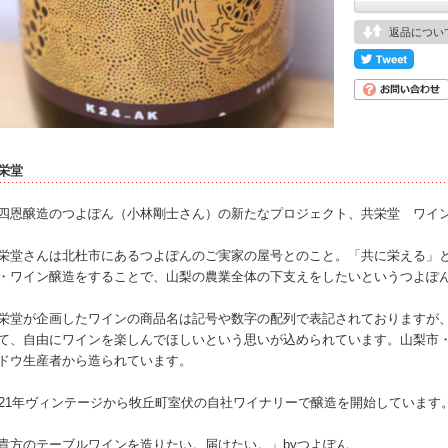
返品につい
栄堂
四恩醸造のつよぽん（小林剛士さん）の新たなプロジェクト、共栄堂 ワイ
栄堂さんは北杜市にあるつよぽんのご実家の屋号とのこと。「共に栄える」
・ワイン醸造をすることで、山梨の農業全体の下支えをしたいというつよぽ
栄堂が企画したワインの商品名は記号や数字の配列で表記されておりますが
て、自由にワインを楽しんでほしいという思いが込められています。山梨市
ドウ生産者から造られています。
021年ヴィンテージから牧丘町室伏の自社ワイナリーで醸造を開始しています
貴方のテーブルワインを造りたい。届けたい。」byつよぽん