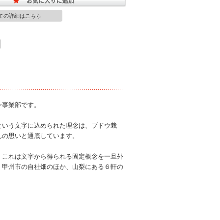
ての詳細はこちら
ン事業部です。
という文字に込められた理念は、ブドウ栽
んの思いと通底しています。
、これは文字から得られる固定概念を一旦外
・甲州市の自社畑のほか、山梨にある６軒の
。