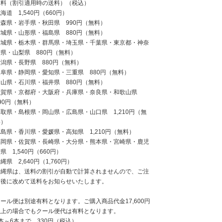
送料（割引適用時の送料）（税込）
海道 1,540円（660円）
青森県・岩手県・秋田県 990円（無料）
宮城県・山形県・福島県 880円（無料）
茨城県・栃木県・群馬県・埼玉県・千葉県・東京都・神奈
県・山梨県 880円（無料）
新潟県・長野県 880円（無料）
岐阜県・静岡県・愛知県・三重県 880円（無料）
富山県・石川県・福井県 880円（無料）
滋賀県・京都府・大阪府・兵庫県・奈良県・和歌山県
90円（無料）
取県・島根県・岡山県・広島県・山口県 1,210円（無
料）
島県・香川県・愛媛県・高知県 1,210円（無料）
福岡県・佐賀県・長崎県・大分県・熊本県・宮崎県・鹿児
県 1,540円（660円）
縄県 2,640円（1,760円）
沖縄県は、送料の割引が自動で計算されませんので、ご注
文後に改めて送料をお知らせいたします。
ール便は別途有料となります。ご購入商品代金17,600円
以上の場合でもクール便代は有料となります。
本～6本まで 330円（税込）