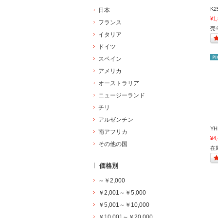
K2
日本
¥1
フランス
売
イタリア
ドイツ
スペイン
アメリカ
オーストラリア
ニュージーランド
チリ
アルゼンチン
YH
南アフリカ
¥4
その他の国
在
価格別
～￥2,000
￥2,001～￥5,000
￥5,001～￥10,000
￥10,001～￥20,000