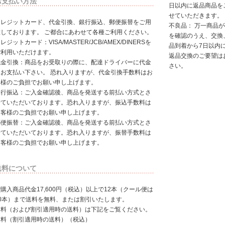
お支払い方法
日以内に返品商品を
せていただきます。
クレジットカード、代金引換、銀行振込、郵便振替をご用
不良品： 万一商品
意しております。 ご都合にあわせて各種ご利用ください。
を確認のうえ、交換
レジットカード：VISA/MASTER/JCB/AMEX/DINERSを
品到着から7日以内
ご利用いただけます。
返品交換のご要望は
代金引換：商品をお受取りの際に、配達ドライバーに代金
さい。
をお支払い下さい。 恐れ入りますが、代金引換手数料はお
客様のご負担でお願い申し上げます。
銀行振込：ご入金確認後、商品を発送する前払い方式とさ
せていただいております。恐れ入りますが、振込手数料は
お客様のご負担でお願い申し上げます。
郵便振替：ご入金確認後、商品を発送する前払い方式とさ
せていただいております。恐れ入りますが、振替手数料は
お客様のご負担でお願い申し上げます。
送料について
購入商品代金17,600円（税込）以上で12本（クール便は
10本）まで送料を無料、または割引いたします。
送料（および割引適用時の送料）は下記をご覧ください。
送料（割引適用時の送料）（税込）