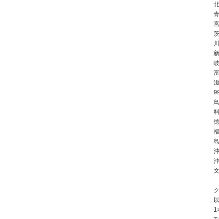
北
川
9
鳥
徳
島
沖
ク
1