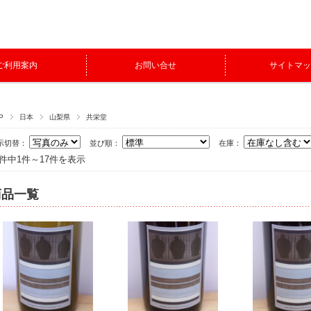
ご利用案内
お問い合せ
サイトマッ
P
日本
山梨県
共栄堂
示切替：
並び順：
在庫：
7件中1件～17件を表示
商品一覧