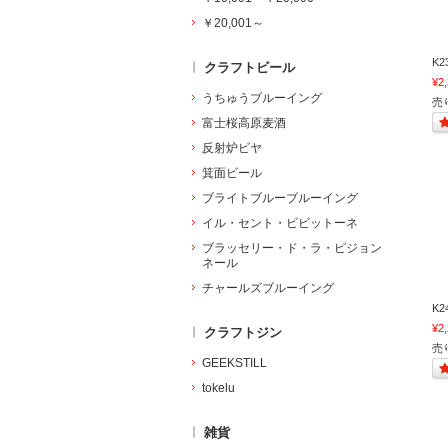
￥20,001～
K2
クラフトビール
¥2
うちゅうブルーイング
売
富士桜高原麦酒
反射炉ビヤ
箕面ビール
ブライトブルーブルーイング
イル・セント・ビビットーネ
ブラッセリー・ド・ラ・ピジョン
ネール
チャールズブルーイング
K2
¥2
クラフトジン
売
GEEKSTILL
tokelu
雑貨