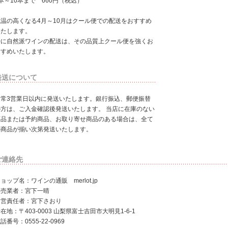
本～10本まで 660円（税込）
気温の高くなる4月～10月はクール便での配送をおすすめ
いたします。
特に自然派ワインの配送は、その品質上クール便を強くお
すすめいたします。
発送について
通常3営業日以内に発送いたします。銀行振込、郵便振替
の方は、ご入金確認後発送いたします。 当店に在庫のない
商品または予約商品、お取り寄せ商品のある場合は、全て
の商品が揃い次第発送いたします。
ご連絡先
ョップ名：ワインの通販 merlot.jp
販売業者：宮下一晴
運営責任者：宮下さおり
在地：〒403-0003 山梨県富士吉田市大明見1-6-1
話番号：0555-22-0969