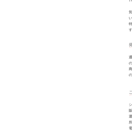
7
シ
所
電