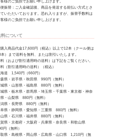
お客様のご負担でお願い申し上げます。
郵便振替：ご入金確認後、商品を発送する前払い方式とさ
せていただいております。恐れ入りますが、振替手数料は
お客様のご負担でお願い申し上げます。
送料について
購入商品代金17,600円（税込）以上で12本（クール便は
10本）まで送料を無料、または割引いたします。
送料（および割引適用時の送料）は下記をご覧ください。
送料（割引適用時の送料）（税込）
海道 1,540円（660円）
青森県・岩手県・秋田県 990円（無料）
宮城県・山形県・福島県 880円（無料）
茨城県・栃木県・群馬県・埼玉県・千葉県・東京都・神奈
県・山梨県 880円（無料）
新潟県・長野県 880円（無料）
岐阜県・静岡県・愛知県・三重県 880円（無料）
富山県・石川県・福井県 880円（無料）
滋賀県・京都府・大阪府・兵庫県・奈良県・和歌山県
90円（無料）
取県・島根県・岡山県・広島県・山口県 1,210円（無