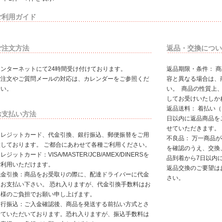
ご利用ガイド
ご注文方法
返品・交換につい
インターネットにて24時間受け付けております。
返品期限・条件： 
ご注文やご質問メールの対応は、カレンダーをご参照くだ
容と異なる場合は、
さい。
い。 商品の性質上
してお受けいたしか
返品送料： 着払い
お支払い方法
日以内に返品商品を
せていただきます。
クレジットカード、代金引換、銀行振込、郵便振替をご用
不良品： 万一商品
意しております。 ご都合にあわせて各種ご利用ください。
を確認のうえ、交換
レジットカード：VISA/MASTER/JCB/AMEX/DINERSを
品到着から7日以内
ご利用いただけます。
返品交換のご要望は
代金引換：商品をお受取りの際に、配達ドライバーに代金
さい。
をお支払い下さい。 恐れ入りますが、代金引換手数料はお
客様のご負担でお願い申し上げます。
銀行振込：ご入金確認後、商品を発送する前払い方式とさ
せていただいております。恐れ入りますが、振込手数料は