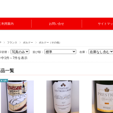
ご利用案内
お問い合せ
サイトマッ
P
フランス
ボルドー
ボルドー（その他）
示切替：
並び順：
在庫：
件中1件～7件を表示
商品一覧