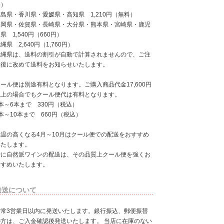
料）
島県・香川県・愛媛県・高知県 1,210円（無料）
福岡県・佐賀県・長崎県・大分県・熊本県・宮崎県・鹿児
県 1,540円（660円）
縄県 2,640円（1,760円）
沖縄県は、送料の割引が自動で計算されませんので、ご注
文後に改めて送料をお知らせいたします。
ール便は別途有料となります。ご購入商品代金17,600円
以上の場合でもクール便代は有料となります。
本～6本まで 330円（税込）
本～10本まで 660円（税込）
気温の高くなる4月～10月はクール便での配送をおすすめ
いたします。
特に自然派ワインの配送は、その品質上クール便を強くお
すすめいたします。
発送について
通常3営業日以内に発送いたします。銀行振込、郵便振替
の方は、ご入金確認後発送いたします。 当店に在庫のない