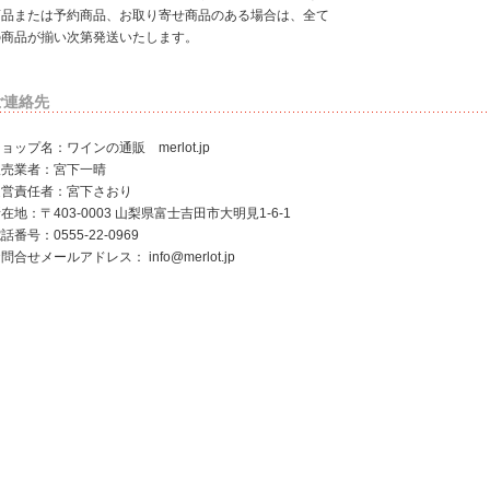
商品または予約商品、お取り寄せ商品のある場合は、全て
の商品が揃い次第発送いたします。
ご連絡先
ョップ名：ワインの通販 merlot.jp
販売業者：宮下一晴
運営責任者：宮下さおり
在地：〒403-0003 山梨県富士吉田市大明見1-6-1
話番号：0555-22-0969
お問合せメールアドレス：
info@merlot.jp