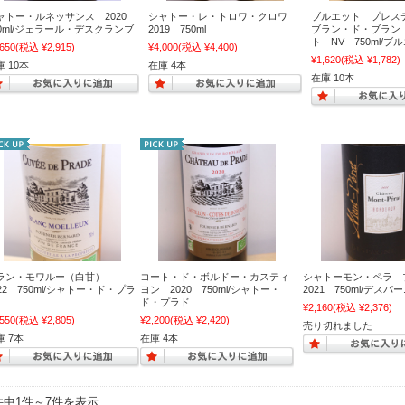
ャトー・ルネッサンス 2020
シャトー・レ・トロワ・クロワ
ブルエット プレ
50ml/ジェラール・デスクランブ
2019 750ml
ブラン・ド・ブラン
ト NV 750ml/ブ
,650
(税込 ¥2,915)
¥4,000
(税込 ¥4,400)
¥1,620
(税込 ¥1,782)
 10本
在庫 4本
在庫 10本
ラン・モワルー（白甘）
コート・ド・ボルドー・カスティ
シャトーモン・ペラ
022 750ml/シャトー・ド・プラ
ヨン 2020 750ml/シャトー・
2021 750ml/デスパ
ド・プラド
¥2,160
(税込 ¥2,376)
,550
(税込 ¥2,805)
¥2,200
(税込 ¥2,420)
売り切れました
庫 7本
在庫 4本
件中1件～7件を表示