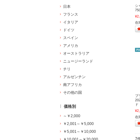
シ
日本
7
フランス
¥2
イタリア
在庫
ドイツ
スペイン
アメリカ
オーストラリア
ニュージーランド
チリ
アルゼンチン
南アフリカ
その他の国
ブ
2
ド
価格別
¥2
～￥2,000
在
￥2,001～￥5,000
￥5,001～￥10,000
7
￥10,001～￥20,000