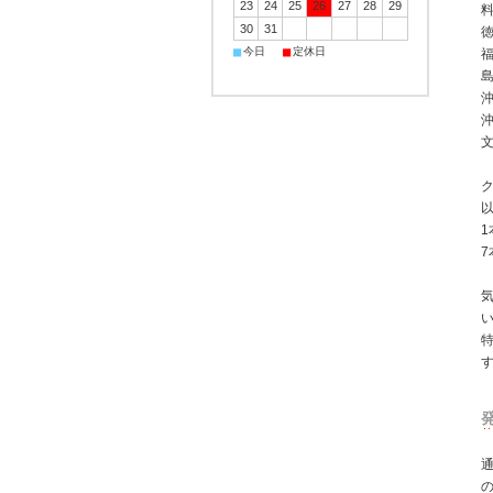
23
24
25
26
27
28
29
30
31
徳
■
■
今日
定休日
島
沖
ク
1
7