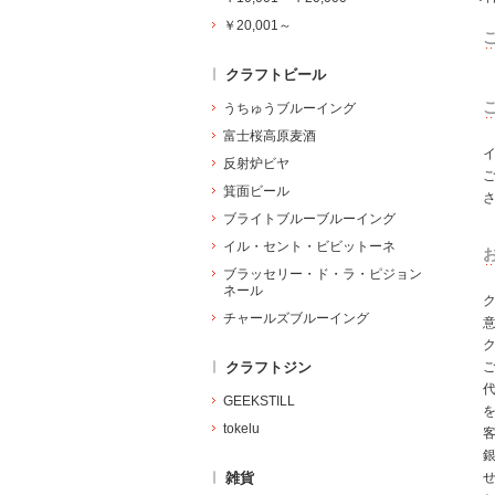
￥20,001～
クラフトビール
うちゅうブルーイング
富士桜高原麦酒
反射炉ビヤ
箕面ビール
ブライトブルーブルーイング
イル・セント・ビビットーネ
ブラッセリー・ド・ラ・ピジョン
ネール
チャールズブルーイング
ク
クラフトジン
GEEKSTILL
tokelu
雑貨